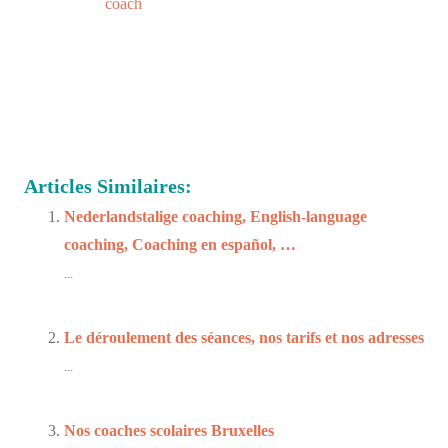
consulter un
coach
scolaire bruxelles, bruxelles, belgique,
mons, namur, charleroi, nivelles, tournai,
consulter un coach
scolaire bruxelles
Et, de même que, sans compter que, ainsi
que, ensuite, voire, d’ailleurs, encore, de plus, quant à, non
seulement, mais encore, de surcroît, en outre
école, scolarité,
avenir, futur, métier, formation, études, examen
Articles Similaires:
Nederlandstalige coaching, English-language
coaching, Coaching en español, …
...
Le déroulement des séances, nos tarifs et nos adresses
...
Nos coaches scolaires Bruxelles