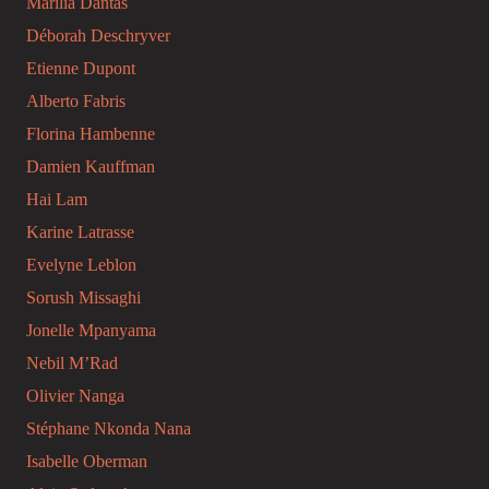
Marilia Dantas
Déborah Deschryver
Etienne Dupont
Alberto Fabris
Florina Hambenne
Damien Kauffman
Hai Lam
Karine Latrasse
Evelyne Leblon
Sorush Missaghi
Jonelle Mpanyama
Nebil M’Rad
Olivier Nanga
Stéphane Nkonda Nana
Isabelle Oberman