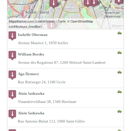
2 km
MapsMarker.com
(
Leaflet
/
icons
) | Carte: ©
OpenStreetMap
1 mi
contributeurs
(
modifier
)
Isabelle Oberman
Avenue Maurice 1, 1050 Ixelles
William Bordes
Avenue des Rogations 87, 1200 Woluwé-Saint-Lambert
Aga Dymacz
Rue Rittweger 24, 1180 Uccle
Alain Sadzawka
Vlaanderveldlaan 38, 1560 Hoeilaart
Alain Sadzawka
Rue Antoine Bréart 112, 1060 Saint-Gilles