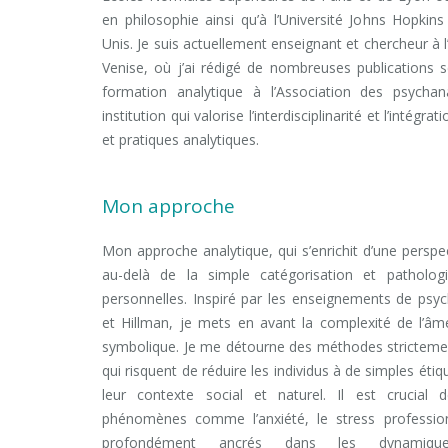
en philosophie ainsi qu’à l’Université Johns Hopkin
Unis. Je suis actuellement enseignant et chercheur à l
Venise, où j’ai rédigé de nombreuses publications sci
formation analytique à l’Association des psycha
institution qui valorise l’interdisciplinarité et l’intég
et pratiques analytiques.
Mon approche
Mon approche analytique, qui s’enrichit d’une perspect
au-delà de la simple catégorisation et patholog
personnelles. Inspiré par les enseignements de psyc
et Hillman, je mets en avant la complexité de l’â
symbolique. Je me détourne des méthodes stricteme
qui risquent de réduire les individus à de simples éti
leur contexte social et naturel. Il est crucial
phénomènes comme l’anxiété, le stress professio
profondément ancrés dans les dynamique