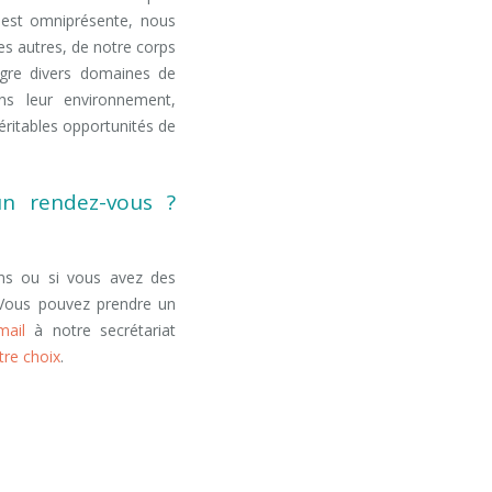
est omniprésente, nous
es autres, de notre corps
ègre divers domaines de
ns leur environnement,
éritables opportunités de
un rendez-vous ?
ons ou si vous avez des
 Vous pouvez prendre un
mail
à notre secrétariat
tre choix
.