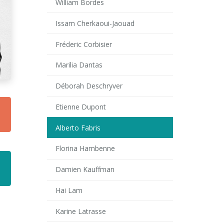
William Bordes
Issam Cherkaoui-Jaouad
Fréderic Corbisier
Marilia Dantas
Déborah Deschryver
Etienne Dupont
Alberto Fabris
Florina Hambenne
Damien Kauffman
Hai Lam
Karine Latrasse