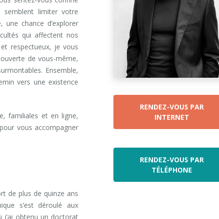
 semblent limiter votre
e, une chance d’explorer
icultés qui affectent nos
t et respectueux, je vous
écouverte de vous-même,
insurmontables. Ensemble,
emin vers une existence
RENDEZ-VOUS PAR
, familiales et en ligne,
INTERNET
s pour vous accompagner
RENDEZ-VOUS PAR
TÉLÉPHONE
ort de plus de quinze ans
mique s’est déroulé aux
 j’ai obtenu un doctorat