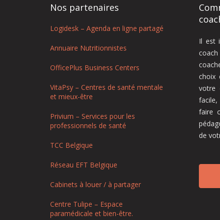
Nos partenaires
Comm
coac
Logidesk – Agenda en ligne partagé
Il est
Annuaire Nutritionnistes
coach
coache
OfficePlus Business Centers
choix
VitaPsy – Centres de santé mentale
votre
et mieux-être
facile
faire 
Privium – Services pour les
pédag
professionnels de santé
de vot
TCC Belgique
Réseau EFT Belgique
Cabinets à louer / à partager
Centre Tulipe – Espace
paramédicale et bien-être.