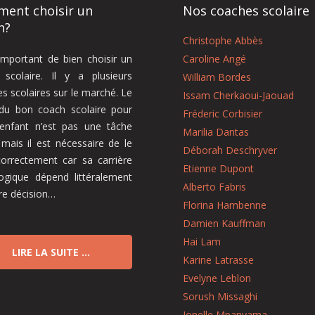
ent choisir un
Nos coaches scolaire
h?
Christophe Abbès
 important de bien choisir un
Caroline Angé
 scolaire. Il y a plusieurs
William Bordes
s scolaires sur le marché. Le
Issam Cherkaoui-Jaouad
 du bon coach scolaire pour
Fréderic Corbisier
 enfant n’est pas une tâche
Marilia Dantas
, mais il est nécessaire de le
Déborah Deschryver
correctement car sa carrière
Etienne Dupont
ogique dépend littéralement
Alberto Fabris
re décision…
Florina Hambenne
Damien Kauffman
Hai Lam
LIRE LA SUITE …
Karine Latrasse
Evelyne Leblon
Sorush Missaghi
Jonelle Mpanyama