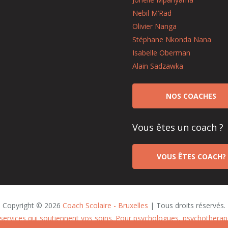
Nebil M’Rad
Olivier Nanga
Stéphane Nkonda Nana
Isabelle Oberman
Alain Sadzawka
NOS COACHES
Vous êtes un coach ?
VOUS ÊTES COACH?
Copyright © 2026 
Coach Scolaire - Bruxelles
 | Tous droits réservés.
services qui soutiennent vos soins. Pour psychologues, psychothera