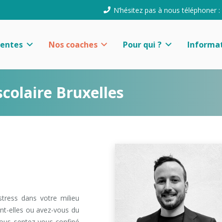
N’hésitez pas à nous téléphoner :
uentes
Nos coaches
Pour qui ?
Informat
scolaire Bruxelles
tress dans votre milieu
nt-elles ou avez-vous du
Vous sentez-vous confiné