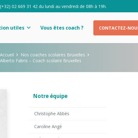
 (+32) 02 669 31 42 du lundi au vendredi de 08h à 19h.
ion utiles
Vous êtes coach ?
CONTACTEZ-NOU
Accueil
Nos coaches scolaires Bruxelles
Alberto Fabris – Coach scolaire Bruxelles
Notre équipe
Christophe Abbès
Caroline Angé