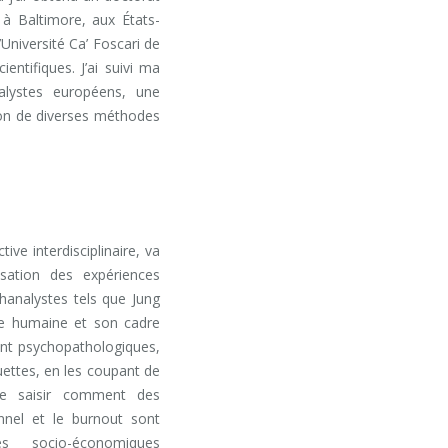
s à Baltimore, aux États-
’Université Ca’ Foscari de
entifiques. J’ai suivi ma
nalystes européens, une
ration de diverses méthodes
ive interdisciplinaire, va
isation des expériences
hanalystes tels que Jung
me humaine et son cadre
nt psychopathologiques,
quettes, en les coupant de
 de saisir comment des
nnel et le burnout sont
s socio-économiques