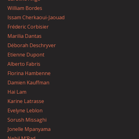
William Bordes
Issam Cherkaoui-Jaouad
Fréderic Corbisier
Marilia Dantas
Déborah Deschryver
Etienne Dupont
Alberto Fabris
Florina Hambenne
Damien Kauffman
Hai Lam
Karine Latrasse
Evelyne Leblon
Sorush Missaghi
Jonelle Mpanyama
Nebil M’Rad