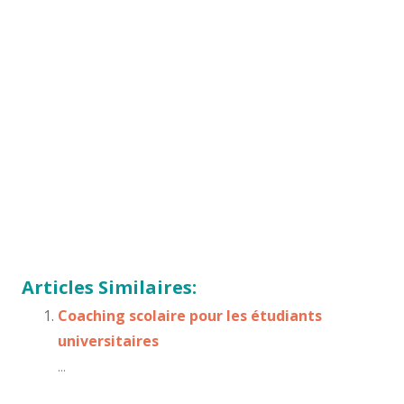
Les questions fréquentes coach scolaire bruxelles,
bruxelles, belgique, mons, namur, charleroi, nivelles,
tournai,
les questions fréquentes coach bruxelles
Et,
de même que, sans compter que, ainsi que, ensuite,
voire, d’ailleurs, encore, de plus, quant à, non
seulement, mais encore, de surcroît, en outre
école,
scolarité, avenir, futur, métier, formation, études,
examen
meilleur coach scolaire bruxelles, bruxelles,
charleroi, mons, namur, nivelles, waterloo
Articles Similaires:
Coaching scolaire pour les étudiants
universitaires
...