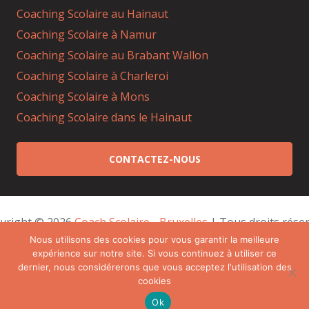
Coaching Scolaire au Hainaut
Coaching Scolaire à Namur
Coaching Scolaire au Brabant Wallon
Coaching Scolaire à Charleroi
Coaching Scolaire à Mons
Coaching Scolaire dans le Hainaut
CONTACTEZ-NOUS
yright © 2026 
Coach Scolaire - Bruxelles
 | Tous droits réser
Powered by
Privium – Des services qui soutiennent
Nous utilisons des cookies pour vous garantir la meilleure
expérience sur notre site. Si vous continuez à utiliser ce
vos soins. Pour psychologues, psychotherapeutes et
dernier, nous considérerons que vous acceptez l'utilisation des
hypnotherapeutes.
cookies
RGPD – Politique de Protection de la Vie Privée
Ok