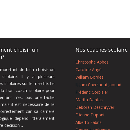
ent choisir un
Nos coaches scolaire
h?
Christophe Abbès
 important de bien choisir un
Caroline Angé
 scolaire. Il y a plusieurs
William Bordes
s scolaires sur le marché. Le
Issam Cherkaoui-Jaouad
 du bon coach scolaire pour
Fréderic Corbisier
 enfant n’est pas une tâche
Marilia Dantas
, mais il est nécessaire de le
Déborah Deschryver
correctement car sa carrière
Etienne Dupont
ogique dépend littéralement
Alberto Fabris
re décision…
Florina Hambenne