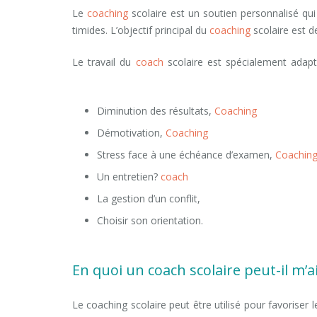
Le
coaching
scolaire est un soutien personnalisé qui
timides. L’objectif principal du
coaching
scolaire est d
Le travail du
coach
scolaire est spécialement adapt
futur, métier, formation, études, examen
Diminution des résultats,
Coaching
d’orientation
Démotivation,
Coaching
d’orientation scolaire b
Stress face à une échéance d’examen,
Coachin
Un entretien?
coach
scolaire bruxelles Coaching 
La gestion d’un conflit,
Coaching d’orientation sc
Choisir son orientation.
Coaching d’orientation s
En quoi un coach scolaire peut-il m’a
Le coaching scolaire peut être utilisé pour favoriser l