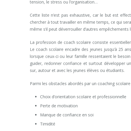
tension, le stress ou l’organisation…
Coaching d’orient
Cette liste n’est pas exhaustive, car le but est effe
chercher à tout travailler en même temps, ce qui se
même s’il peut déverrouiller d’autres empêchements l
La profession de coach scolaire consiste essentiel
Le coach scolaire encadre des jeunes jusqu’à 25 ans 
lorsque ceux-ci ou leur famille ressentaient le besoi
guider, redonner confiance et surtout développer une
sur, autour et avec les jeunes élèves ou étudiants.
Co
Parmi les obstacles abordés par un coaching scolaire
Choix d’orientation scolaire et professionnelle
C
Perte de motivation
Coaching d’orientation scola
Manque de confiance en soi
Coaching d’orientat
Timidité
améliorer le niveau scolaire