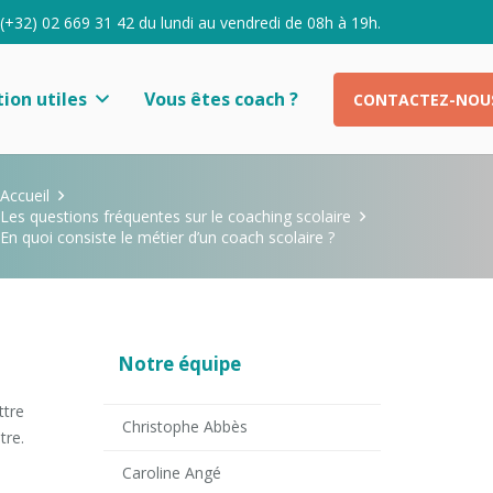
 (+32) 02 669 31 42 du lundi au vendredi de 08h à 19h.
ion utiles
Vous êtes coach ?
CONTACTEZ-NOU
Accueil
Les questions fréquentes sur le coaching scolaire
En quoi consiste le métier d’un coach scolaire ?
Notre équipe
ttre
Christophe Abbès
tre.
Caroline Angé