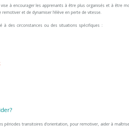
 vise à encourager les apprenants à être plus organisés et à être m
e remotiver et de dynamiser l’élève en perte de vitesse.
é à des circonstances ou des situations spécifiques :
scolarité, ave
 scolaire bruxelles
ruxelles
g
d’orientation scolaire bruxelles
d’orientation scolaire bruxelles
olaire bruxelles
colaire bruxelles
ider?
es périodes transitoires d’orientation, pour remotiver, aider à maîtrise