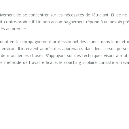
ation scolaire bruxelles
ctivement de se concentrer sur les nécessités de l’étudiant. Et de ne
rait contre-productif. Un bon accompagnement répond à un besoin pré
iés au premier.
lement en l’accompagnement professionnel des jeunes dans leurs étu
environ. Il intervient auprès des apprenants dans leur cursus perso
n de modifier les choses. S’appuyant sur des techniques visant à moti
 méthode de travail efficace, le coaching scolaire consiste à travai
aching d’orientation scolaire bruxelles
 :
Coaching d’orientation scolaire bruxelles
oaching d’orientation scolaire bruxelles
ire bruxelles
ion scolaire bruxelles