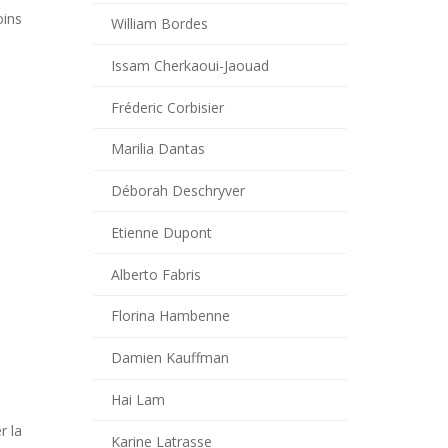
oins
William Bordes
Issam Cherkaoui-Jaouad
nir,
Fréderic Corbisier
Marilia Dantas
Déborah Deschryver
Etienne Dupont
Alberto Fabris
Florina Hambenne
Damien Kauffman
Hai Lam
r la
Karine Latrasse