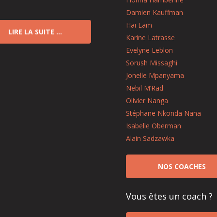
Damien Kauffman
Hai Lam
LIRE LA SUITE …
Karine Latrasse
Evelyne Leblon
Sorush Missaghi
Jonelle Mpanyama
Nebil M’Rad
Olivier Nanga
Stéphane Nkonda Nana
Isabelle Oberman
Alain Sadzawka
NOS COACHES
Vous êtes un coach ?