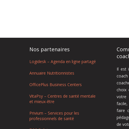
Nos partenaires
Comm
coac
Logidesk – Agenda en ligne partagé
Il est
Annuaire Nutritionnistes
coach
coache
OfficePlus Business Centers
choix
VitaPsy – Centres de santé mentale
votre
et mieux-être
facile
faire 
Privium – Services pour les
pédag
professionnels de santé
de vot