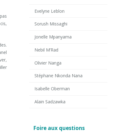
Evelyne Leblon
 pas
cis,
Sorush Missaghi
Jonelle Mpanyama
des.
Nebil M’Rad
nnel
ver,
Olivier Nanga
ller
Stéphane Nkonda Nana
Isabelle Oberman
Alain Sadzawka
Foire aux questions