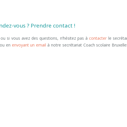
oaching d’orientation scolaire bruxelles
ruxelles
endez-vous ? Prendre contact !
 ou si vous avez des questions, n’hésitez pas à
contacter
le secrétar
ou en
envoyant un email
à notre secrétariat Coach scolaire Bruxelle
mment.
arleroi, nivelles, tournai
contacter coach bruxelles
Et, de même que,
s, encore, de plus, quant à, non seulement, mais encore, de surcroît, e
, nivelles, waterloo
coaching scolaire enfant adolescent
ion études formation enfant adolescent