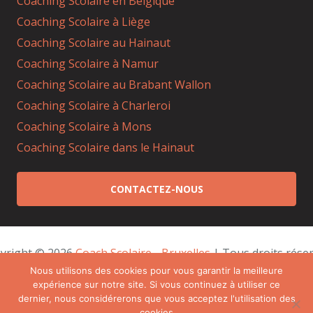
Coaching Scolaire en Belgique
Coaching Scolaire à Liège
Coaching Scolaire au Hainaut
Coaching Scolaire à Namur
Coaching Scolaire au Brabant Wallon
Coaching Scolaire à Charleroi
Coaching Scolaire à Mons
Coaching Scolaire dans le Hainaut
CONTACTEZ-NOUS
yright © 2026 
Coach Scolaire - Bruxelles
 | Tous droits réser
Powered by
Privium – Des services qui soutiennent
Nous utilisons des cookies pour vous garantir la meilleure
expérience sur notre site. Si vous continuez à utiliser ce
vos soins. Pour psychologues, psychotherapeutes et
dernier, nous considérerons que vous acceptez l'utilisation des
hypnotherapeutes.
cookies