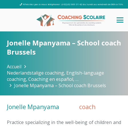
N’hésitez pas à nous téléphoner : (+32) 02 669 31 42 du lundi au vendredi de 08h à 19h.
Jonelle Mpanyama – School coach
Brussels
Accueil
Nederlandstalige coaching, English-language
coaching, Coaching en español, …
Jonelle Mpanyama – School coach Brussels
Jonelle Mpanyama
School
coach
Brussels
Practice specializing in the well-being of children and